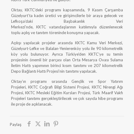
Oktay, KKTC’deki programı kapsamında, 9 Kasım Çarşamba
Güzelyurt’ta kadın üretici ve girişimcilerle bir araya gelecek ve
Lefkoşa’daki Başbakanlık Veri
Merkezi’nde, KKTC vatandaşlarının katılımıyla düzenlenecek
toplu açılış ve tanıtım töreninde konuşma yapacak.
Açılışı yapılacak projeler arasında KKTC Kamu Veri Merkezi,
Güzelyurt-Lefke ve Balalan-Yenierenköy yolu ile 90 kilometrelik
köy yolu bulunuyor. Ayrıca Türkiye’den KKTC’ye su temin
projesinin önemli bir parçası olan Orta Mesarya Ovası Sulama
İletim Hattı yapımının birinci kısım tanıtımı ve 207 kilometrelik
Depo Bağlantı Hattı Projesi’nin tanıtımı yapılacak.
Oktay’ın programı sırasında Gençlik ve Spor Yatırım
Projeleri, KKTC Coğrafi Bilgi Sistemi Projesi, KKTC Nirengi Ağı
Projesi, KKTC Mesleki Eğitim Kursları Projesi, Türk Maarif Vakfı
Projeleri tanıtımı gerçekleştirilecek ve çok sayıda hibe programı
ile proje de açıklanacak.
Paylaş