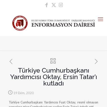
Türkiye Cumhurbaşkanı
Yardımcısı Oktay, Ersin Tatar’ı
kutladı
19 Ekim, 2020
Türkiye Cumhurbaşkanı Yardımcısı Fuat Oktay, resmi olmayan
sonuçlara göre Cumhurbaşkanı seçilen Ersin Tatar’ı tebrik etti.