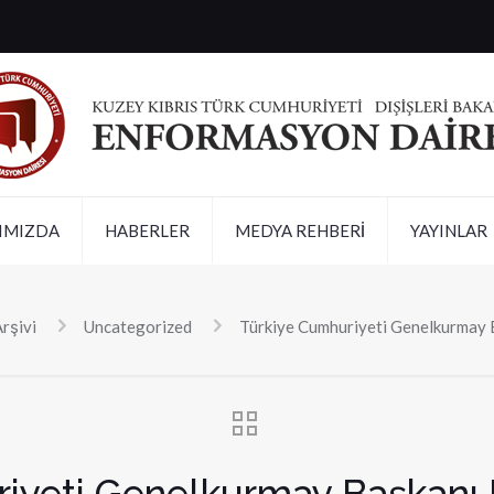
IMIZDA
HABERLER
MEDYA REHBERİ
YAYINLAR
rşivi
Uncategorized
Türkiye Cumhuriyeti Genelkurmay 
iyeti Genelkurmay Başkanı 