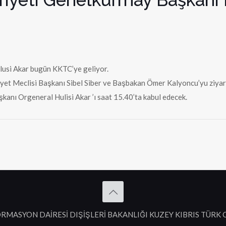
usi Akar bugün KKTC’ye geliyor.
et Meclisi Başkanı Sibel Siber ve Başbakan Ömer Kalyoncu’yu ziyar
nı Orgeneral Hulisi Akar ’ı saat 15.40’ta kabul edecek.
RMASYON DAİRESİ DIŞİŞLERİ BAKANLIĞI KUZEY KIBRIS TÜRK