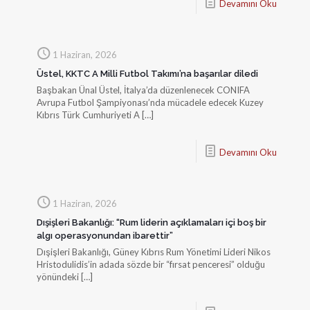
Devamını Oku
1 Haziran, 2026
Üstel, KKTC A Milli Futbol Takımı’na başarılar diledi
Başbakan Ünal Üstel, İtalya’da düzenlenecek CONIFA
Avrupa Futbol Şampiyonası’nda mücadele edecek Kuzey
Kıbrıs Türk Cumhuriyeti A
[…]
Devamını Oku
1 Haziran, 2026
Dışişleri Bakanlığı: “Rum liderin açıklamaları içi boş bir
algı operasyonundan ibarettir”
Dışişleri Bakanlığı, Güney Kıbrıs Rum Yönetimi Lideri Nikos
Hristodulidis’in adada sözde bir “fırsat penceresi” olduğu
yönündeki
[…]