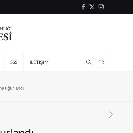
SSS
İLETİŞİM
TR
na uğurlandı
urlandı