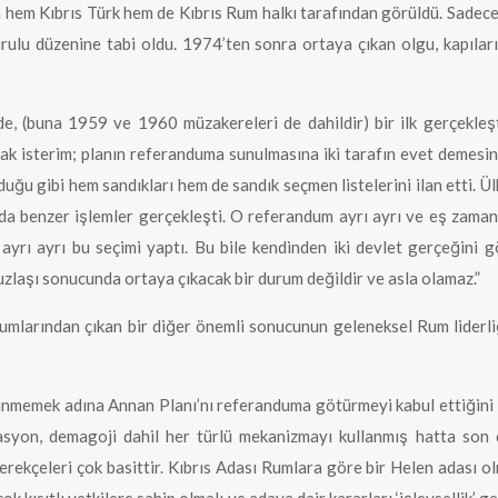
yla hem Kıbrıs Türk hem de Kıbrıs Rum halkı tarafından görüldü. Sadece
urulu düzenine tabi oldu. 1974’ten sonra ortaya çıkan olgu, kapılar
, (buna 1959 ve 1960 müzakereleri de dahildir) bir ilk gerçekleşti
k isterim; planın referanduma sunulmasına iki tarafın evet demesi
uğu gibi hem sandıkları hem de sandık seçmen listelerini ilan etti. Ü
a benzer işlemler gerçekleşti. O referandum ayrı ayrı ve eş zamanlı 
le ayrı ayrı bu seçimi yaptı. Bu bile kendinden iki devlet gerçeğini 
 uzlaşı sonucunda ortaya çıkacak bir durum değildir ve asla olamaz.”
dumlarından çıkan bir diğer önemli sonucunun geleneksel Rum liderli
rünmemek adına Annan Planı’nı referanduma götürmeyi kabul ettiği
lasyon, demagoji dahil her türlü mekanizmayı kullanmış hatta son 
erekçeleri çok basittir. Kıbrıs Adası Rumlara göre bir Helen adası olm