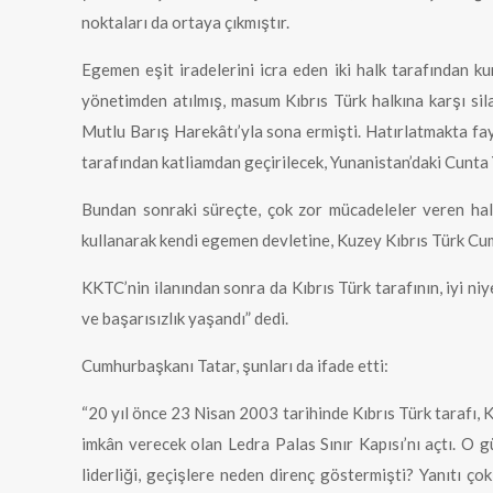
noktaları da ortaya çıkmıştır.
Egemen eşit iradelerini icra eden iki halk tarafından k
yönetimden atılmış, masum Kıbrıs Türk halkına karşı sila
Mutlu Barış Harekâtı’yla sona ermişti. Hatırlatmakta f
tarafından katliamdan geçirilecek, Yunanistan’daki Cunt
Bundan sonraki süreçte, çok zor mücadeleler veren halk
kullanarak kendi egemen devletine, Kuzey Kıbrıs Türk Cu
KKTC’nin ilanından sonra da Kıbrıs Türk tarafının, iyi n
ve başarısızlık yaşandı” dedi.
Cumhurbaşkanı Tatar, şunları da ifade etti:
“20 yıl önce 23 Nisan 2003 tarihinde Kıbrıs Türk tarafı, Kı
imkân verecek olan Ledra Palas Sınır Kapısı’nı açtı. O 
liderliği, geçişlere neden direnç göstermişti? Yanıtı ço