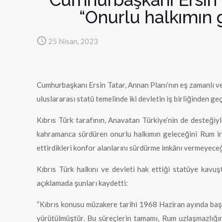
“Onurlu halkımın 
25 Nisan, 2023
Cumhurbaşkanı Ersin Tatar, Annan Planı’nın eş zamanlı ve
uluslararası statü temelinde iki devletin iş birliğinden g
Kıbrıs Türk tarafının, Anavatan Türkiye’nin de desteği
kahramanca sürdüren onurlu halkımın geleceğini Rum ir
ettirdikleri konfor alanlarını sürdürme imkânı vermeyece
Kıbrıs Türk halkını ve devleti hak ettiği statüye kav
açıklamada şunları kaydetti:
“Kıbrıs konusu müzakere tarihi 1968 Haziran ayında başl
yürütülmüştür. Bu süreçlerin tamamı, Rum uzlaşmazlığın