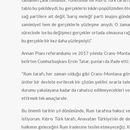
tamamen çıkartılmalıdır. Yönetimde ise Kıbrıs Türk tarafı ç
tablo bu şekildeydi, bu gerçeklerin inkârı popülizmden öt
sağ partilere ait değil, ‘barış meleği’ parti imajını gü
samimiyet hem de gerçeklerle yüzleşme anıydı. O zaman
sürecinde ise bu değişmez gerçekler ortada olmasına rağm
bu gerçekle bir kez daha yüzleşmişti.”
Annan Planı referandumu ve 2017 yılında Crans-Montana
belirten Cumhurbaşkanı Ersin Tatar, şunları da ifade etti:
“Rum tarafı, her zaman olduğu gibi Crans-Montana görüşm
üniter bir devlete evrilecek bir çözüm şeklini ısrarla t
durumu yakalayana kadar da rahatsız edilmeyecekleri ve m
ettirmek tek amaçlarıdır.
Bu önemli tarihin yıl dönümünde, Rum tarafına haksız ve
istiyorum. Kıbrıs Türk tarafı, Anavatan Türkiye’nin de 
halkımın geleceğini Rum iradesine teslim etmeyeceğiz. Kıb