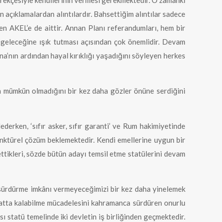
’ gerekçesiyle kendilerinin vermesi gerekmektedir. O zamanki
 açıklamalardan alıntılardır. Bahsettiğim alıntılar sadece
den AKEL’e de aittir. Annan Planı referandumları, hem bir
geleceğine ışık tutması açısından çok önemlidir. Devam
a’nın ardından hayal kırıklığı yaşadığını söyleyen herkes
 mümkün olmadığını bir kez daha gözler önüne serdiğini
erken, ‘sıfır asker, sıfır garanti’ ve Rum hakimiyetinde
jonktürel çözüm beklemektedir. Kendi emellerine uygun bir
ttikleri, sözde bütün adayı temsil etme statülerini devam
ı sürdürme imkânı vermeyeceğimizi bir kez daha yinelemek
ayatta kalabilme mücadelesini kahramanca sürdüren onurlu
ı statü temelinde iki devletin iş birliğinden geçmektedir.