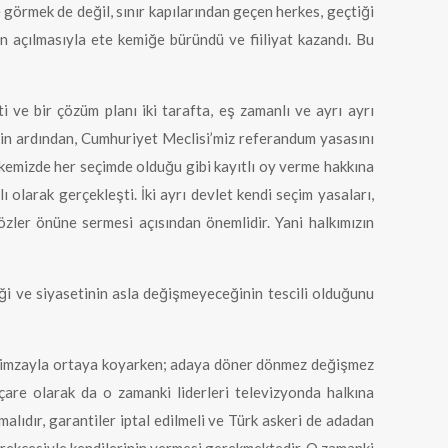
 görmek de değil, sınır kapılarından geçen herkes, geçtiği
ın açılmasıyla ete kemiğe büründü ve fiiliyat kazandı. Bu
 ve bir çözüm planı iki tarafta, eş zamanlı ve ayrı ayrı
nin ardından, Cumhuriyet Meclisi’miz referandum yasasını
lkemizde her seçimde olduğu gibi kayıtlı oy verme hakkına
olarak gerçekleşti. İki ayrı devlet kendi seçim yasaları,
gözler önüne sermesi açısından önemlidir. Yani halkımızın
ği ve siyasetinin asla değişmeyeceğinin tescili olduğunu
ni imzayla ortaya koyarken; adaya döner dönmez değişmez
çare olarak da o zamanki liderleri televizyonda halkına
alıdır, garantiler iptal edilmeli ve Türk askeri de adadan