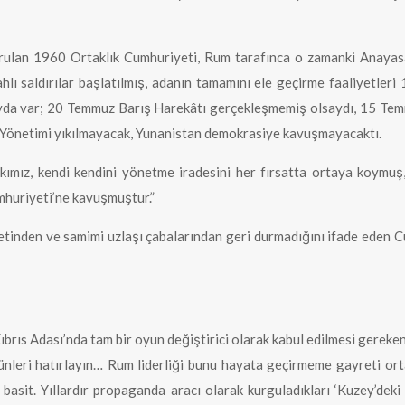
urulan 1960 Ortaklık Cumhuriyeti, Rum tarafınca o zamanki Anayasa 
hlı saldırılar başlatılmış, adanın tamamını ele geçirme faaliyetler
ayda var; 20 Temmuz Barış Harekâtı gerçekleşmemiş olsaydı, 15 Temm
a Yönetimi yıkılmayacak, Yunanistan demokrasiye kavuşmayacaktı.
ımız, kendi kendini yönetme iradesini her fırsatta ortaya koymuş,
mhuriyeti’ne kavuşmuştur.”
iyetinden ve samimi uzlaşı çabalarından geri durmadığını ifade eden
brıs Adası’nda tam bir oyun değiştirici olarak kabul edilmesi gereken 
günleri hatırlayın… Rum liderliği bunu hayata geçirmeme gayreti or
k basit. Yıllardır propaganda aracı olarak kurguladıkları ‘Kuzey’dek