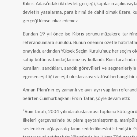
Kıbrıs Adası’ndaki iki devlet gerçeği, kapıların açılması
devletin yasalarına, para birimi de dahil olmak üzere, k
gerçeği kimse inkar edemez.
Bundan 19 yıl önce ise Kıbrıs sorunu müzakere tarihinde
referandumlara sunuldu. Bunun önemini özetle hatırlatma
onayladı, ardından Yüksek Seçim Kurulu’muz her seçim old
sahip bütün vatandaşlarımız oy kullandı. Rum tarafında d
kuralları, sandıkları, sandık görevlileri ve seçmenleriy
egemen eşitliği ve eşit uluslararası statüsü herhangi bir
Annan Planı’nın eş zamanlı ve ayrı ayrı yapılan referan
belirten Cumhurbaşkanı Ersin Tatar, şöyle devam etti:
“Rum tarafı, 2004 yılında uluslararası topluma kötü gö
ilkeleri çerçevesinde bu planı şeytanlaştırmış, manipü
seslenirken ağlayarak planın reddedilmesini istemiştir. G