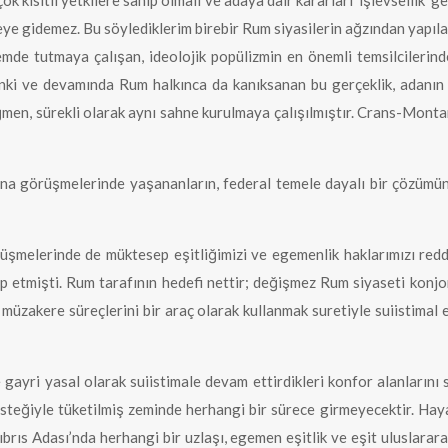
ok kısıtlı yetkilere sahip olmalı ve adaya dair kararları ‘işlevsellik
eye gidemez. Bu söylediklerim birebir Rum siyasilerin ağzından yapılan
ndemde tutmaya çalışan, ideolojik popülizmin en önemli temsilcilerin
ki ve devamında Rum halkınca da kanıksanan bu gerçeklik, adanın 
en, sürekli olarak aynı sahne kurulmaya çalışılmıştır. Crans-Montan
 görüşmelerinde yaşananların, federal temele dayalı bir çözümün
elerinde de müktesep eşitliğimizi ve egemenlik haklarımızı redded
alep etmişti. Rum tarafının hedefi nettir; değişmez Rum siyaseti kon
üzakere süreçlerini bir araç olarak kullanmak suretiyle suiistimal e
 gayri yasal olarak suiistimale devam ettirdikleri konfor alanların
desteğiyle tüketilmiş zeminde herhangi bir sürece girmeyecektir. H
rıs Adası’nda herhangi bir uzlaşı, egemen eşitlik ve eşit uluslararas