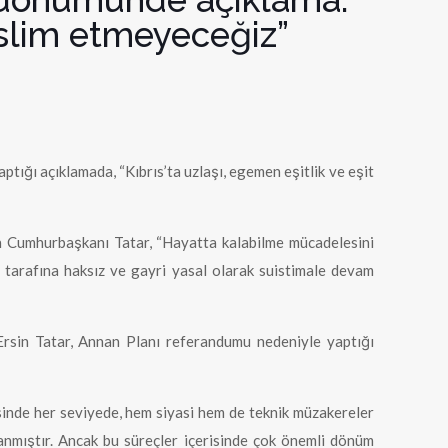
eslim etmeyeceğiz”
ığı açıklamada, “Kıbrıs’ta uzlaşı, egemen eşitlik ve eşit
an Cumhurbaşkanı Tatar, “Hayatta kalabilme mücadelesini
tarafına haksız ve gayri yasal olarak suistimale devam
Ersin Tatar, Annan Planı referandumu nedeniyle yaptığı
sinde her seviyede, hem siyasi hem de teknik müzakereler
anmıştır. Ancak bu süreçler içerisinde çok önemli dönüm