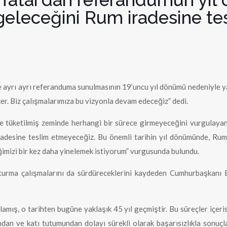
geleceğini Rum iradesine t
 ayrı ayrı referanduma sunulmasının 19’uncu yıl dönümü nedeniyle yapt
eçer. Biz çalışmalarımıza bu vizyonla devam edeceğiz” dedi.
yle tüketilmiş zeminde herhangi bir sürece girmeyeceğini vurgulay
adesine teslim etmeyeceğiz. Bu önemli tarihin yıl dönümünde, Rum 
ğimizi bir kez daha yinelemek istiyorum” vurgusunda bulundu.
uşturma çalışmalarını da sürdüreceklerini kaydeden Cumhurbaşkanı 
amış, o tarihten bugüne yaklaşık 45 yıl geçmiştir. Bu süreçler içeri
dan ve katı tutumundan dolayı sürekli olarak başarısızlıkla sonuçl