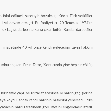
ihlal edilmek suretiyle bozulmuş, Kıbrıs Türk yetkililer
i 11 yıl devam etmişti. Bu faaliyetler, 20 Temmuz 1974’te
uz faşist darbesine karşı çıkan bütün Rumlar darbeciler
 nihayetinde 40 yıl önce kendi geleceğini tayin hakkını
 Cumhurbaşkanı Ersin Tatar, “Sonucunda yine hep bir çöküş
bir hamle yaptı ve iki taraf arasında iki halkın geçişlerine
taya koydu, ancak kendi halkının baskısını yenemedi. Rum
i yaşamın halkı tarafından görülmesini engellemek istedi.