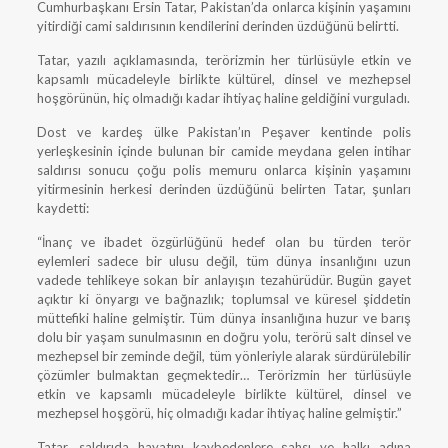
Cumhurbaşkanı Ersin Tatar, Pakistan’da onlarca kişinin yaşamını
yitirdiği cami saldırısının kendilerini derinden üzdüğünü belirtti.
Tatar, yazılı açıklamasında, terörizmin her türlüsüyle etkin ve
kapsamlı mücadeleyle birlikte kültürel, dinsel ve mezhepsel
hoşgörünün, hiç olmadığı kadar ihtiyaç haline geldiğini vurguladı.
Dost ve kardeş ülke Pakistan’ın Peşaver kentinde polis
yerleşkesinin içinde bulunan bir camide meydana gelen intihar
saldırısı sonucu çoğu polis memuru onlarca kişinin yaşamını
yitirmesinin herkesi derinden üzdüğünü belirten Tatar, şunları
kaydetti:
“İnanç ve ibadet özgürlüğünü hedef olan bu türden terör
eylemleri sadece bir ulusu değil, tüm dünya insanlığını uzun
vadede tehlikeye sokan bir anlayışın tezahürüdür. Bugün gayet
açıktır ki önyargı ve bağnazlık; toplumsal ve küresel şiddetin
müttefiki haline gelmiştir. Tüm dünya insanlığına huzur ve barış
dolu bir yaşam sunulmasının en doğru yolu, terörü salt dinsel ve
mezhepsel bir zeminde değil, tüm yönleriyle alarak sürdürülebilir
çözümler bulmaktan geçmektedir… Terörizmin her türlüsüyle
etkin ve kapsamlı mücadeleyle birlikte kültürel, dinsel ve
mezhepsel hoşgörü, hiç olmadığı kadar ihtiyaç haline gelmiştir.”
Tatar, saldırıda hayatını kaybedenlere şahsı ve halkı adına