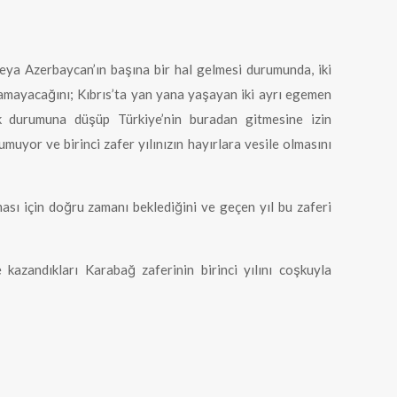
veya Azerbaycan’ın başına bir hal gelmesi durumunda, iki
lamayacağını; Kıbrıs’ta yan yana yaşayan iki ayrı egemen
k durumuna düşüp Türkiye’nin buradan gitmesine izin
yor ve birinci zafer yılınızın hayırlara vesile olmasını
ası için doğru zamanı beklediğini ve geçen yıl bu zaferi
azandıkları Karabağ zaferinin birinci yılını coşkuyla