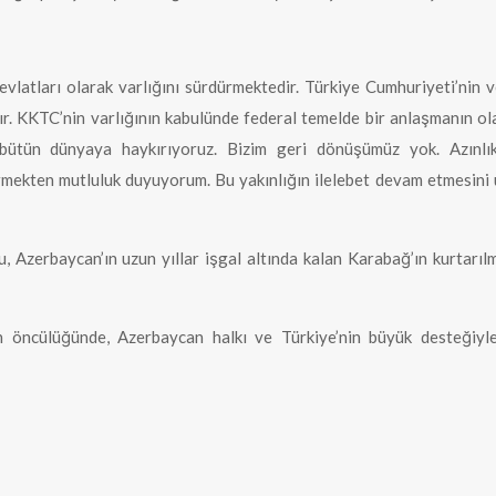
vlatları olarak varlığını sürdürmektedir. Türkiye Cumhuriyeti’nin 
ır. KKTC’nin varlığının kabulünde federal temelde bir anlaşmanın o
 bütün dünyaya haykırıyoruz. Bizim geri dönüşümüz yok. Azınlı
ekten mutluluk duyuyorum. Bu yakınlığın ilelebet devam etmesini umu
zerbaycan’ın uzun yıllar işgal altında kalan Karabağ’ın kurtarılm
öncülüğünde, Azerbaycan halkı ve Türkiye’nin büyük desteğiyle k