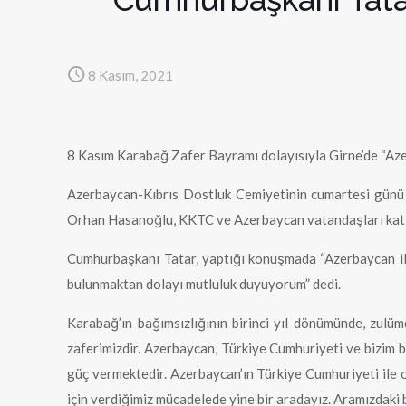
8 Kasım, 2021
8 Kasım Karabağ Zafer Bayramı dolayısıyla Girne’de “Az
Azerbaycan-Kıbrıs Dostluk Cemiyetinin cumartesi günü 
Orhan Hasanoğlu, KKTC ve Azerbaycan vatandaşları katı
Cumhurbaşkanı Tatar, yaptığı konuşmada “Azerbaycan ile 
bulunmaktan dolayı mutluluk duyuyorum” dedi.
Karabağ’ın bağımsızlığının birinci yıl dönümünde, zul
zaferimizdir. Azerbaycan, Türkiye Cumhuriyeti ve bizim 
güç vermektedir. Azerbaycan’ın Türkiye Cumhuriyeti ile ola
için verdiğimiz mücadelede yine bir aradayız. Aramızdaki 