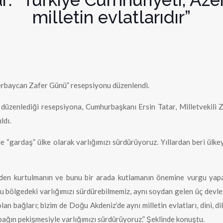
milletin evlatlarıdır”
erbaycan Zafer Günü” resepsiyonu düzenlendi.
düzenlediği resepsiyona, Cumhurbaşkanı Ersin Tatar, Milletvekili 
ldı.
“gardaş” ülke olarak varlığımızı sürdürüyoruz. Yıllardan beri ülkey
ümden kurtulmanın ve bunu bir arada kutlamanın önemine vurgu yapa
bu bölgedeki varlığımızı sürdürebilmemiz, aynı soydan gelen üç devle
n bağları; bizim de Doğu Akdeniz’de aynı milletin evlatları, dini, di
bağın pekişmesiyle varlığımızı sürdürüyoruz.” Şeklinde konuştu.