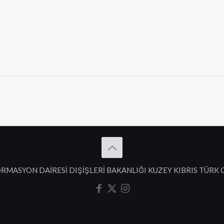
RMASYON DAİRESİ DIŞİŞLERİ BAKANLIĞI KUZEY KIBRIS TÜRK