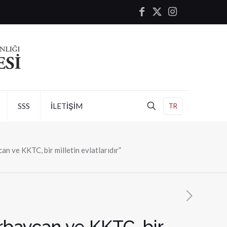
SSS
İLETİŞİM
TR
 ve KKTC, bir milletin evlatlarıdır”
rbaycan ve KKTC, bir