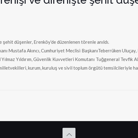
e şehit düşenler, Erenköy’de düzenlenen törenle anıldı.
anı Mustafa Akıncı, Cumhuriyet Meclisi BaşkanıTeberrüken Uluçay
l Yılmaz Yıldırım, Güvenlik Kuvvetleri Komutanı Tuğgeneral Tevfik
etvekilleri, kurum, kuruluş ve sivil toplum örgütü temsilcileriyle hal