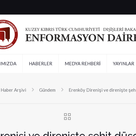
IMIZDA
HABERLER
MEDYA REHBERİ
YAYINLAR
Haber Arşivi
Gündem
Erenköy Direnişi ve direnişte şehi
renişi ve direnişte şehit düşe