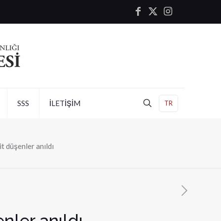
SSS
İLETİŞİM
TR
t düşenler anıldı
nler anıldı