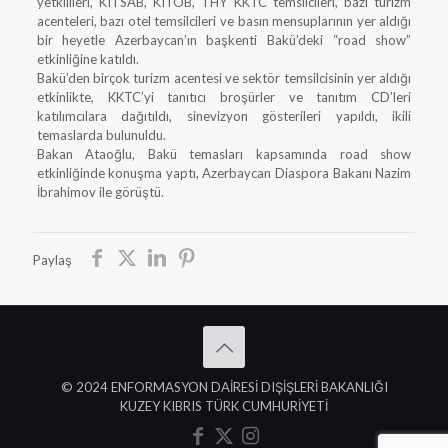
yetkilileri, KITSAB, KITOB, THY KKTC temsilcileri, bazı turizm
acenteleri, bazı otel temsilcileri ve basın mensuplarının yer aldığı
bir heyetle Azerbaycan’ın başkenti Bakü’deki “road show”
etkinliğine katıldı.
Bakü’den birçok turizm acentesi ve sektör temsilcisinin yer aldığı
etkinlikte, KKTC’yi tanıtıcı broşürler ve tanıtım CD’leri
katılımcılara dağıtıldı, sinevizyon gösterileri yapıldı, ikili
temaslarda bulunuldu.
Bakan Ataoğlu, Bakü temasları kapsamında road show
etkinliğinde konuşma yaptı, Azerbaycan Diaspora Bakanı Nazim
İbrahimov ile görüştü.
Paylaş
© 2024 ENFORMASYON DAİRESİ DIŞİŞLERİ BAKANLIĞI
KUZEY KIBRIS TÜRK CUMHURİYETİ