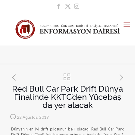
Red Bull Car Park Drift Dünya
Finalinde KKTC’den Yücebaş
da yer alacak
22 Ağustos, 2019
Dünyanın en iyi drift pilotunun belli olacağı Red Bull Car Park
Drift Dünya Finali için heyecan artmaya başladı. Kuveyt’te 1