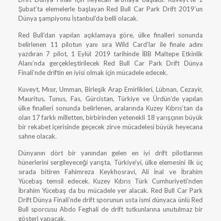
Şubat’ta elemelerle başlayan Red Bull Car Park Drift 2019’un
Dünya şampiyonu İstanbul’da belli olacak.
Red Bull’dan yapılan açıklamaya göre, ülke finalleri sonunda
belirlenen 11 pilotun yanı sıra Wild Card’lar ile finale adını
yazdıran 7 pilot, 1 Eylül 2019 tarihinde İBB Maltepe Etkinlik
Alanı’nda gerçekleştirilecek Red Bull Car Park Drift Dünya
Finali’nde driftin en iyisi olmak için mücadele edecek.
Kuveyt, Mısır, Umman, Birleşik Arap Emirlikleri, Lübnan, Cezayir,
Mauritus, Tunus, Fas, Gürcistan, Türkiye ve Ürdün’de yapılan
ülke finalleri sonunda belirlenen, aralarında Kuzey Kıbrıs’tan da
olan 17 farklı milletten, birbirinden yetenekli 18 yarışçının büyük
bir rekabet içerisinde geçecek zirve mücadelesi büyük heyecana
sahne olacak.
Dünyanın dört bir yanından gelen en iyi drift pilotlarının
hünerlerini sergileyeceği yarışta, Türkiye’yi, ülke elemesini ilk üç
sırada bitiren Fahimreza Keykhosravi, Ali İnal ve İbrahim
Yücebaş temsil edecek. Kuzey Kıbrıs Türk Cumhuriyeti’nden
İbrahim Yücebaş da bu mücadele yer alacak. Red Bull Car Park
Drift Dünya Finali’nde drift sporunun usta ismi dünyaca ünlü Red
Bull sporcusu Abdo Feghali de drift tutkunlarına unutulmaz bir
gösteri yapacak.