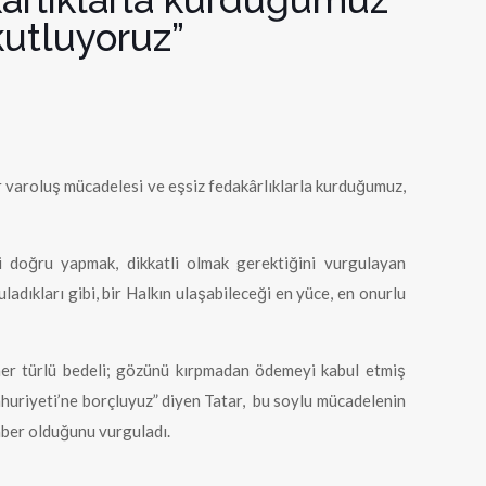
kutluyoruz”
ir varoluş mücadelesi ve eşsiz fedakârlıklarla kurduğumuz,
 doğru yapmak, dikkatli olmak gerektiğini vurgulayan
dıkları gibi, bir Halkın ulaşabileceği en yüce, en onurlu
 her türlü bedeli; gözünü kırpmadan ödemeyi kabul etmiş
huriyeti’ne borçluyuz” diyen Tatar, bu soylu mücadelenin
aber olduğunu vurguladı.