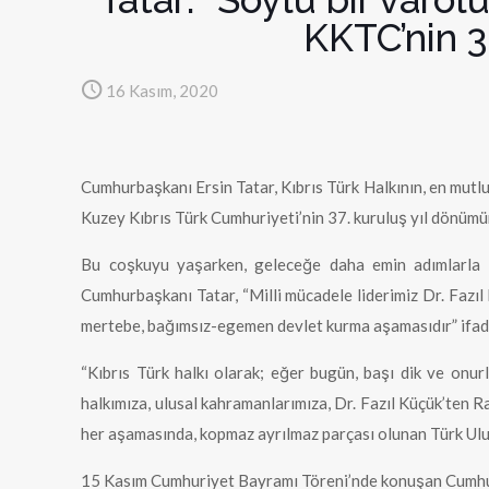
KKTC’nin 3
16 Kasım, 2020
Cumhurbaşkanı Ersin Tatar, Kıbrıs Türk Halkının, en mutlu
Kuzey Kıbrıs Türk Cumhuriyeti’nin 37. kuruluş yıl dönümü
Bu coşkuyu yaşarken, geleceğe daha emin adımlarla y
Cumhurbaşkanı Tatar, “Milli mücadele liderimiz Dr. Fazıl
mertebe, bağımsız-egemen devlet kurma aşamasıdır” ifadel
“Kıbrıs Türk halkı olarak; eğer bugün, başı dik ve onu
halkımıza, ulusal kahramanlarımıza, Dr. Fazıl Küçük’ten
her aşamasında, kopmaz ayrılmaz parçası olunan Türk Ulu
15 Kasım Cumhuriyet Bayramı Töreni’nde konuşan Cumhurb