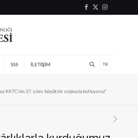
SSS
İLETİŞİM
TR
uz KKTC’nin 37. yılını büyük bir coşkuyla kutluyoruz”
akârlıklarla kurduğumuz