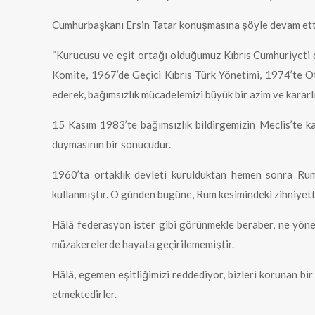
Cumhurbaşkanı Ersin Tatar konuşmasına şöyle devam ett
“Kurucusu ve eşit ortağı olduğumuz Kıbrıs Cumhuriyeti d
Komite, 1967’de Geçici Kıbrıs Türk Yönetimi, 1974’te O
ederek, bağımsızlık mücadelemizi büyük bir azim ve karar
15 Kasım 1983’te bağımsızlık bildirgemizin Meclis’te ka
duymasının bir sonucudur.
1960’ta ortaklık devleti kurulduktan hemen sonra Ru
kullanmıştır. O günden bugüne, Rum kesimindeki zihniyett
Hâlâ federasyon ister gibi görünmekle beraber, ne yöneti
müzakerelerde hayata geçirilememiştir.
Hâlâ, egemen eşitliğimizi reddediyor, bizleri korunan b
etmektedirler.