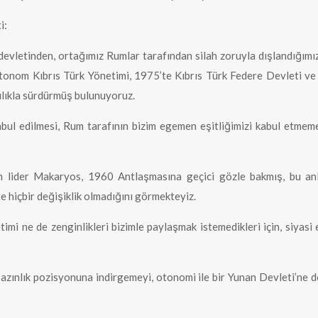
i:
evletinden, ortağımız Rumlar tarafından silah zoruyla dışlandığımız
tonom Kıbrıs Türk Yönetimi, 1975’te Kıbrıs Türk Federe Devleti ve
lılıkla sürdürmüş bulunuyoruz.
bul edilmesi, Rum tarafının bizim egemen eşitliğimizi kabul etmem
m lider Makaryos, 1960 Antlaşmasına geçici gözle bakmış, bu an
e hiçbir değişiklik olmadığını görmekteyiz.
mi ne de zenginlikleri bizimle paylaşmak istemedikleri için, siyasi e
ir azınlık pozisyonuna indirgemeyi, otonomi ile bir Yunan Devleti’ne