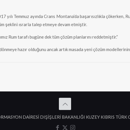
7 yılı Temmuz ayında Crans Montana’da başarısızlıkla çökerken, Rum ta
üm şeklini ısrarla talep etmeye devam etmiştir.
ımız Rum tarafı bugüne dek tüm çözüm planlarını reddetmiştir.”
dönmeye hazır olduğunu ancak artık masada yeni çözüm modellerinin d
RMASYON DAİRESİ DIŞİŞLERİ BAKANLIĞI KUZEY KIBRIS TÜRK