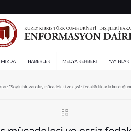
IMIZDA
HABERLER
MEDYA REHBERİ
YAYINLAR
atar: “Soylu bir varoluş mücadelesi ve eşsiz fedakârlıklarla kurduğum
luş mücadelesi ve eşsiz fed