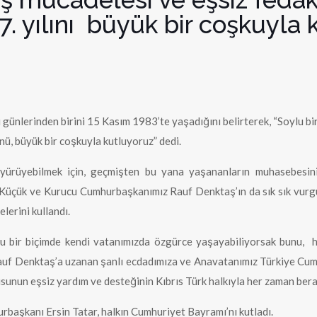
7. yılını büyük bir coşkuyla 
 günlerinden birini 15 Kasım 1983’te yaşadığını belirterek, “Soylu b
nü, büyük bir coşkuyla kutluyoruz” dedi.
ürüyebilmek için, geçmişten bu yana yaşananların muhasebesini
 Küçük ve Kurucu Cumhurbaşkanımız Rauf Denktaş’ın da sık sık vurgula
erini kullandı.
rlu bir biçimde kendi vatanımızda özgürce yaşayabiliyorsak bunu,
 Rauf Denktaş’a uzanan şanlı ecdadımıza ve Anavatanımız Türkiye Cum
sunun eşsiz yardım ve desteğinin Kıbrıs Türk halkıyla her zaman ber
aşkanı Ersin Tatar, halkın Cumhuriyet Bayramı’nı kutladı.